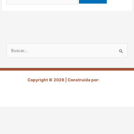
B
u
s
c
Copyright © 2026 | Construida por:
a
r
p
o
r
: